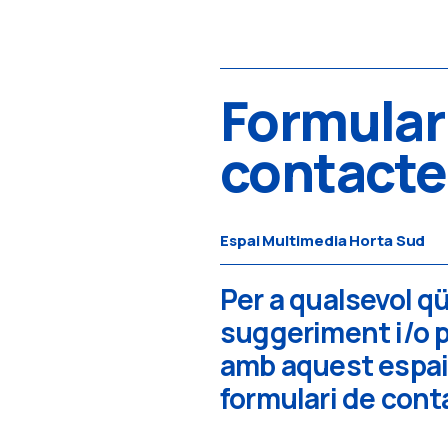
Formular
contacte
Espai Multimedia Horta Sud
Per a qualsevol q
suggeriment i/o 
amb aquest espai,
formulari de con