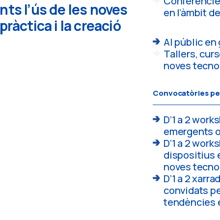
Conferèncie
nts l’ús de les noves
en l’àmbit d
pràctica i la creació
Al públic en
Tallers, curs
noves tecno
Convocatòries pe
D’1 a 2 works
emergents o 
D’1 a 2 works
dispositius 
noves tecno
D’1 a 2 xarra
convidats per
tendències e