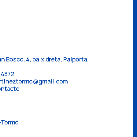
n Bosco, 4, baix dreta. Paiporta,
84872
artineztormo@gmail.com
ontacte
-Tormo