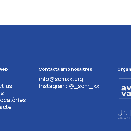
web
Contacta amb nosaltres
Organ
info@somxx.org
ctius
Instagram: @_som_xx
is
ocatòries
acte