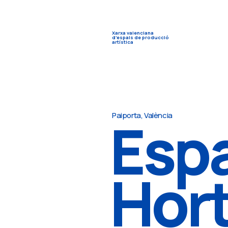
Xarxa valenciana
d’espais de producció
artística
Espa
Paiporta, València
Hor