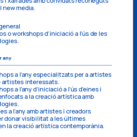
s i xarrades amb convidats reconeguts
el new media.
 general
os o workshops d’iniciació a l’ús de les
logies.
r any
hops a l’any especialitzats per a artistes
artistes interessats.
hops a l’any d’iniciació a l’ús d’eines i
enfocats a la creació artística amb
logies.
des a l’any amb artistes i creadors
 donar visibilitat a les últimes
n la creació artística contemporània.