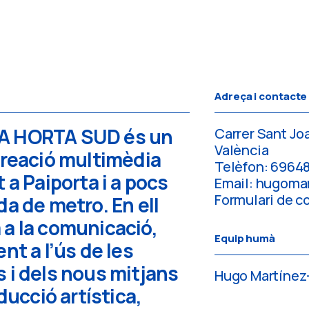
Adreça i contacte
A HORTA SUD és un
Carrer Sant Joa
València
creació multimèdia
Telèfon: 6964
 a Paiporta i a pocs
Email: hugom
Formulari de c
da de metro. En ell
a la comunicació,
Equip humà
nt a l’ús de les
 i dels nous mitjans
Hugo Martínez
oducció artística,