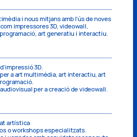
imèdia i nous mitjans amb l’ús de noves
 com impressores 3D, videowall,
programació, art generatiu i interactiu.
d’impressió 3D.
er a art multimèdia, art interactiu, art
programació.
udiovisual per a creació de videowall.
at artística
sos o workshops especialitzats.