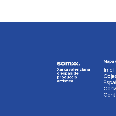
Mapa 
Inici
Xarxa valenciana
d’espais de
Obje
producció
artística
Espa
Conv
Cont