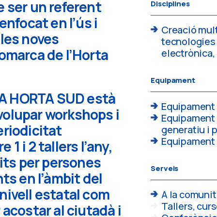
e ser un referent
Disciplines
enfocat en l’ús i
Creació mult
 les noves
tecnologies
comarca de l’Horta
electrònica, 
Equipament
A HORTA SUD està
Equipament 
volupar workshops i
Equipament p
eriodicitat
generatiu i 
Equipament a
1 i 2 tallers l’any,
tits per persones
Serveis
nts en l’àmbit del
nivell estatal com
A la comunit
Tallers, cur
 acostar al ciutadà i