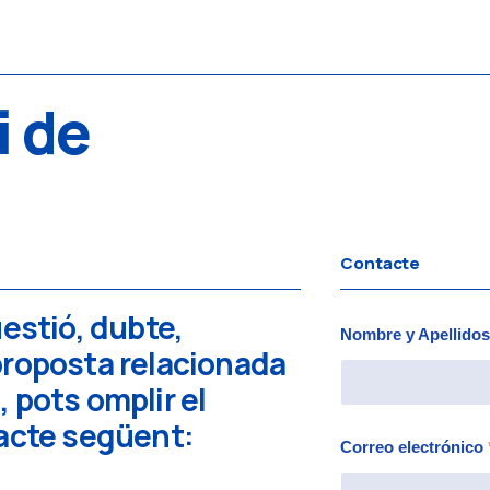
i de
Contacte
üestió, dubte,
Nombre y Apellido
proposta relacionada
 pots omplir el
tacte següent:
Correo electrónico