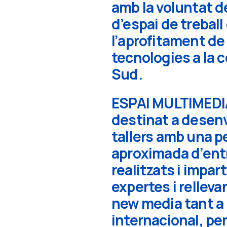
amb la voluntat d
d’espai de treball 
l’aprofitament de
tecnologies a la 
Sud.
ESPAI MULTIMEDI
destinat a desen
tallers amb una p
aproximada d’entre 
realitzats i impar
expertes i relleva
new media tant a 
internacional, per