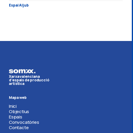
Espai Aljub
Xarxa valenciana
d’espais de producció
artística
Mapa web
Inici
Objectius
Espais
Convocatòries
Contacte