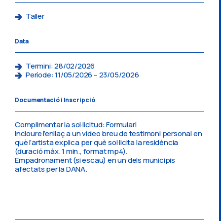
Taller
Data
Termini: 28/02/2026
Període: 11/05/2026 – 23/05/2026
Documentació i Inscripció
Complimentar la sol·licitud:
Formulari
Incloure l’enllaç a un vídeo breu de testimoni personal en
què l’artista explica per què sol·licita la residència
(duració màx. 1 min., format mp4).
Empadronament (si escau) en un dels municipis
afectats per la DANA.