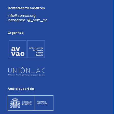
Contacta amb nosaltres
info@somxx.org
Instagram: @_som_xx
Organitza
Amb el suport de: