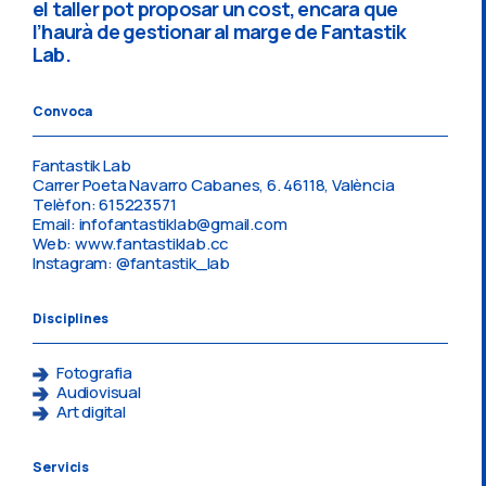
el taller pot proposar un cost, encara que
l’haurà de gestionar al marge de Fantastik
Lab.
Convoca
Fantastik Lab
Carrer Poeta Navarro Cabanes, 6. 46118, València
Telèfon: 615223571
Email: infofantastiklab@gmail.com
Web: www.fantastiklab.cc
Instagram: @fantastik_lab
Disciplines
Fotografia
Audiovisual
Art digital
Servicis