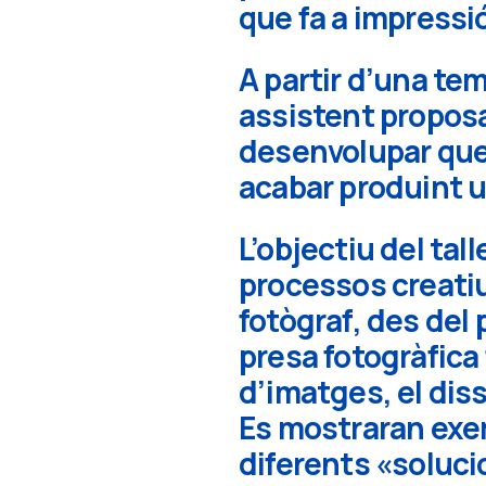
que fa a impressi
A partir d’una te
assistent proposa
desenvolupar que s
acabar produint u
L’objectiu del tal
processos creatiu
fotògraf, des del 
presa fotogràfica f
d’imatges, el diss
Es mostraran exe
diferents «soluci