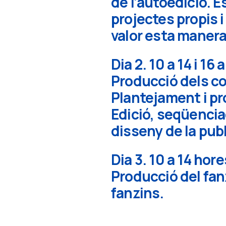
de l’autoedició. 
projectes propis 
valor esta manera
Dia 2. 10 a 14 i 16
Producció dels c
Plantejament i p
Edició, seqüencia
disseny de la publ
Dia 3. 10 a 14 hore
Producció del fan
fanzins.