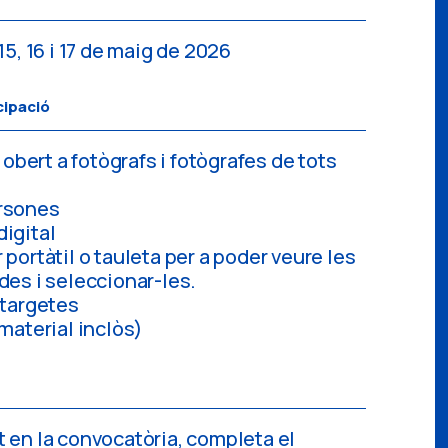
15, 16 i 17 de maig de 2026
cipació
à obert a fotògrafs i fotògrafes de tots
rsones
igital
 portàtil o tauleta per a poder veure les
des i seleccionar-les.
 targetes
(material inclòs)
’t en la convocatòria, completa el