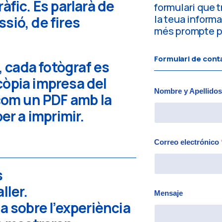
àfic. Es parlarà de
formulari que 
la teua inform
sió, de fires
més prompte po
Formulari de cont
r, cada fotògraf es
còpia impresa del
Nombre y Apellido
 com un PDF amb la
per a imprimir.
M
e
Correo electrónico
n
s
a
s
j
e
ller.
M
Mensaje
e
n
a sobre l’experiència
s
a