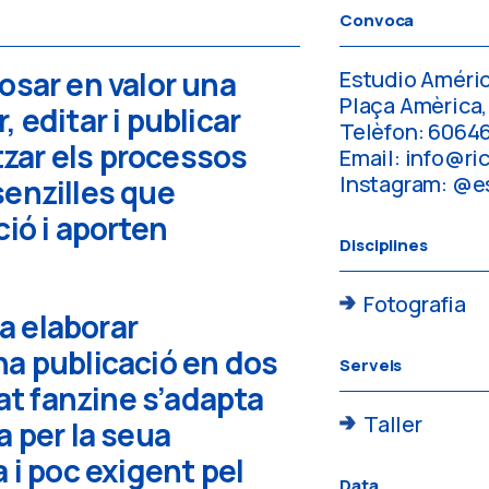
Convoca
osar en valor una
Estudio Améri
Plaça Amèrica, 
 editar i publicar
Telèfon: 6064
itzar els processos
Email: info@ri
Instagram: @e
enzilles que
ció i aporten
Disciplines
Fotografia
 a elaborar
a publicació en dos
Serveis
mat fanzine s’adapta
Taller
a per la seua
 i poc exigent pel
Data