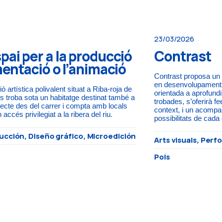
23/03/2026
pai per a la producció
Contrast
imentació o l’animació
Contrast proposa un
en desenvolupament,
 artística polivalent situat a Riba-roja de
orientada a aprofundi
s troba sota un habitatge destinat també a
trobades, s’oferirà fe
irecte des del carrer i compta amb locals
context, i un acomp
 accés privilegiat a la ribera del riu.
possibilitats de cada
rucción, Diseño gráfico, Microedición
Arts visuals, Pe
Pols