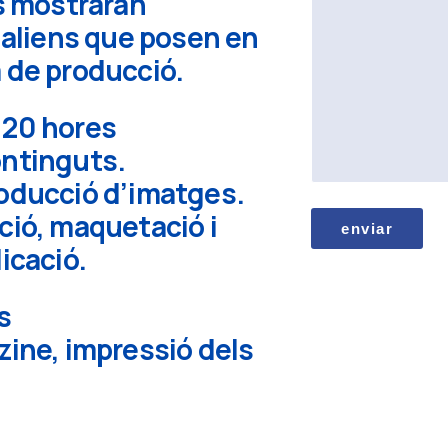
Es mostraran
j
e
i aliens que posen en
e
l
 de producció.
e
c
t
r
 a 20 hores
ó
n
ontinguts.
i
c
roducció d’imatges.
o
ció, maquetació i
enviar
icació.
s
zine, impressió dels