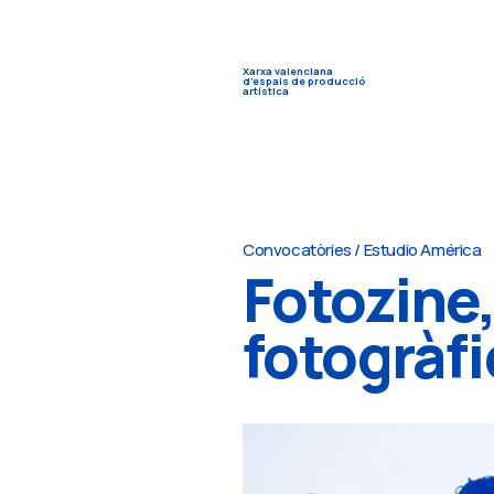
Xarxa valenciana
d’espais de producció
artística
Convocatòries
/
Estudio América
Fotozine,
fotogràf