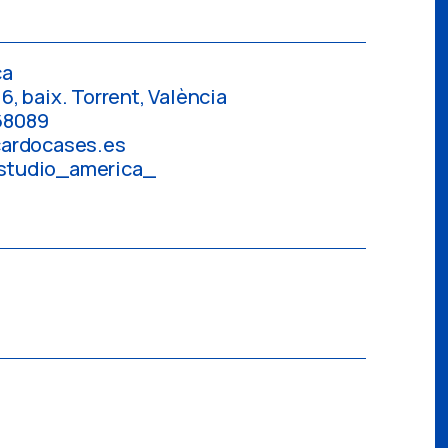
ca
6, baix. Torrent, València
68089
cardocases.es
studio_america_