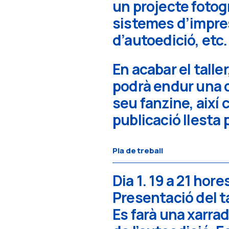
un projecte fotogr
sistemes d’impres
d’autoedició, etc.
En acabar el talle
podrà endur una 
seu fanzine, així
publicació llesta 
Pla de treball
Dia 1. 19 a 21 hore
Presentació del ta
Es farà una xarrad