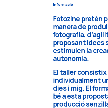
Informació
Fotozine pretén p
manera de produir,
fotografia, d’agil
proposant idees s
estimulen la crea
autonomia.
El taller consistix
individualment un
dies i mig. El for
bé a esta propost
producció senzilla