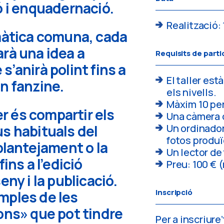
ó i enquadernació.
Realització: 
màtica comuna, cada
rà una idea a
Requisits de parti
’anirà polint fins a
El taller est
n fanzine.
els nivells.
Màxim 10 pe
ler és compartir els
Una càmera d
s habituals del
Un ordinador
fotos produï
plantejament o la
Un lector de
ins a l’edició
Preu: 100 € 
eny i la publicació.
Inscripció
mples de les
ons» que pot tindre
Per a inscriure