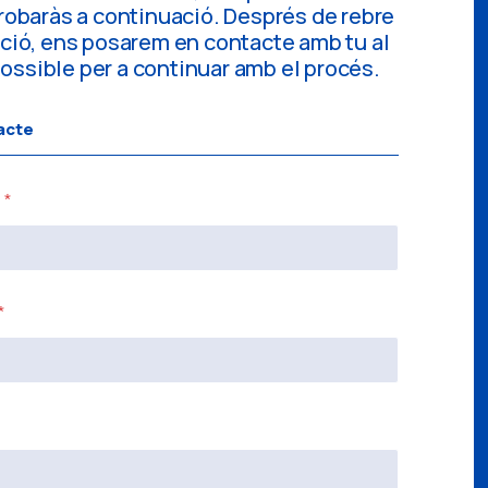
trobaràs a continuació. Després de rebre
ació, ens posarem en contacte amb tu al
ssible per a continuar amb el procés.
acte
s
*
*