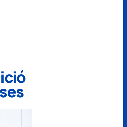
ició
ases