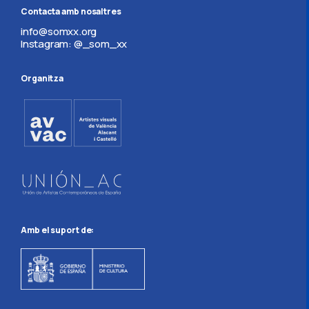
Contacta amb nosaltres
info@somxx.org
Instagram: @_som_xx
Organitza
Amb el suport de: