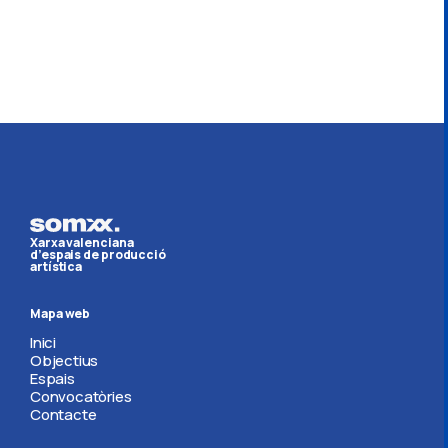
Xarxa valenciana
d’espais de producció
artística
Mapa web
Inici
Objectius
Espais
Convocatòries
Contacte