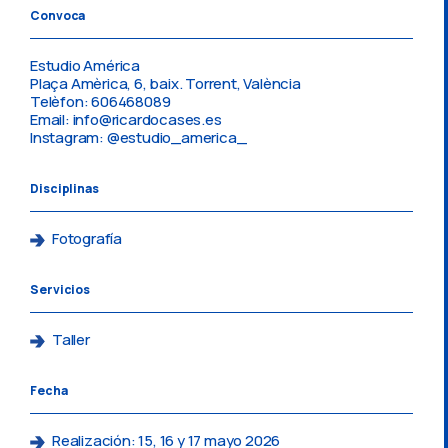
Convoca
Estudio América
Plaça Amèrica, 6, baix. Torrent, València
Telèfon: 606468089
Email: info@ricardocases.es
Instagram: @estudio_america_
Disciplinas
Fotografía
Servicios
Taller
Fecha
Realización: 15, 16 y 17 mayo 2026